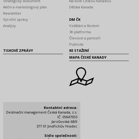
Strategický dokument
Na kole Českou Kanadou
Akční a marketingový plán
Dětská Kanada
Newsletter
Výroční zprávy
DM ČK
Analýzy
Vzdělání a školení
3K platforma
Členové a partneři
Publicita
TISKOVÉ ZPRÁVY
KE STAŽENÍ
MAPA ČESKÉ KANADY
Kontaktní adresa:
Destinační management Česká Kanada, z.s.
IČ: 05647053
Jarošovská 68/II
377 01 Jindřichův Hradec
Sídlo společnosti: