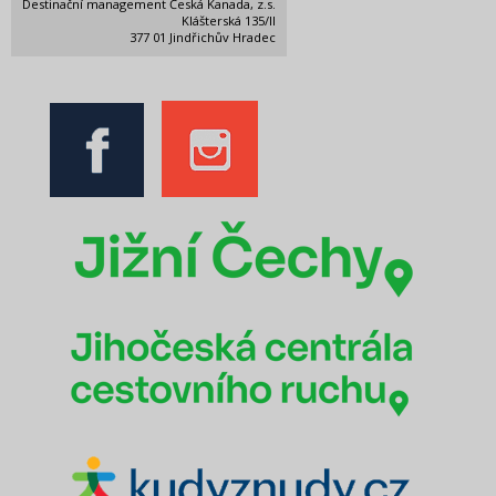
Destinační management Česká Kanada, z.s.
Klášterská 135/II
377 01 Jindřichův Hradec