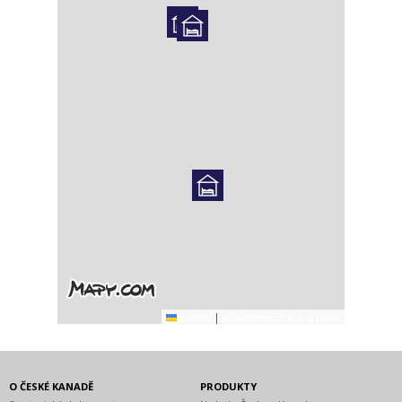
Leaflet
|
© Seznam.cz a.s. a další
O ČESKÉ KANADĚ
PRODUKTY