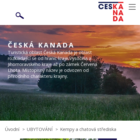
ČESKÁ KANADA
Turistická oblast Česká Kanada je oblast
rozkládající se od hranic kraje Vysočina a
Jihomoravského kraje až po zámek Červená
Lhota. Místopisný název je odvozen od
přírodního charakteru krajiny.
Úvodní
UBYTOVÁNÍ
Kempy a chatová střediska