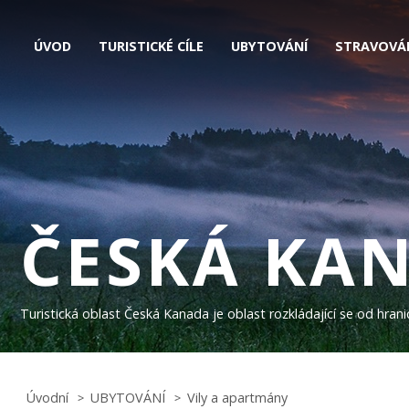
ÚVOD
TURISTICKÉ CÍLE
UBYTOVÁNÍ
STRAVOVÁ
ČESKÁ KA
Turistická oblast Česká Kanada je oblast rozkládající se od hra
Úvodní
UBYTOVÁNÍ
Vily a apartmány