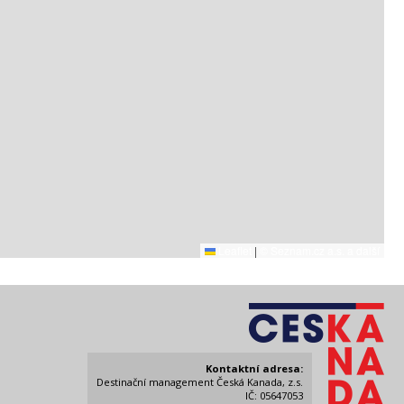
Leaflet
|
© Seznam.cz a.s. a další
Kontaktní adresa:
Destinační management Česká Kanada, z.s.
IČ: 05647053