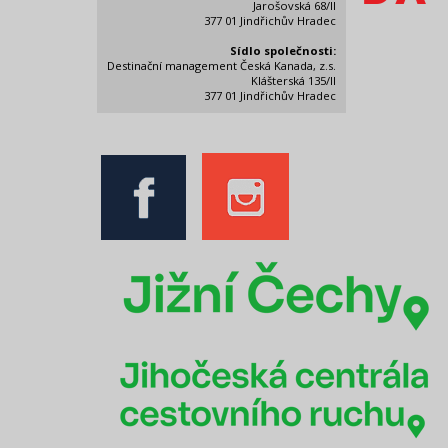
Jarošovská 68/II
377 01 Jindřichův Hradec
Sídlo společnosti:
Destinační management Česká Kanada, z.s.
Klášterská 135/II
377 01 Jindřichův Hradec