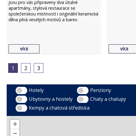
jsou pro vás připraveny dva útulné
apartmány, stylová restaurace se
společenskou místností i originální keramická
dílna plná veselých motivů a barev.
VÍCE
VÍCE
1
2
3
Hotely
Penziony
Ubytovny a hostely
Chaty a chalupy
Kempy a chatová střediska
+
−