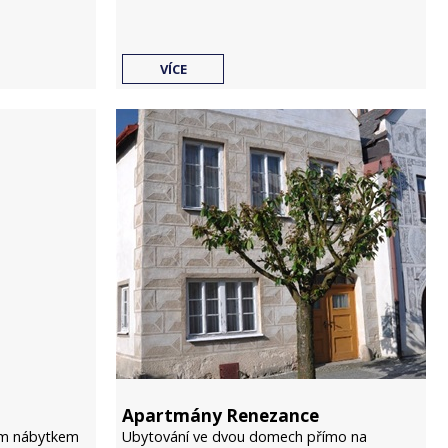
VÍCE
Apartmány Renezance
ým nábytkem
Ubytování ve dvou domech přímo na