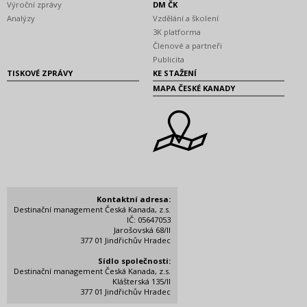
Výroční zprávy
DM ČK
Analýzy
Vzdělání a školení
3K platforma
Členové a partneři
Publicita
TISKOVÉ ZPRÁVY
KE STAŽENÍ
MAPA ČESKÉ KANADY
Kontaktní adresa:
Destinační management Česká Kanada, z.s.
IČ: 05647053
Jarošovská 68/II
377 01 Jindřichův Hradec
Sídlo společnosti:
Destinační management Česká Kanada, z.s.
Klášterská 135/II
377 01 Jindřichův Hradec