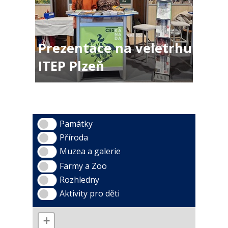
Prezentace na veletrhu
ITEP Plzeň
Památky
Příroda
Muzea a galerie
Farmy a Zoo
Rozhledny
Aktivity pro děti
+