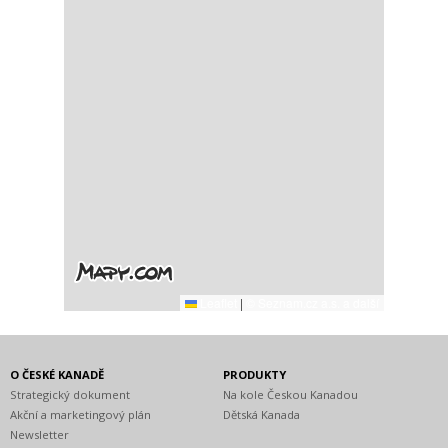
Leaflet
|
© Seznam.cz a.s. a další
O ČESKÉ KANADĚ
PRODUKTY
Strategický dokument
Na kole Českou Kanadou
Akční a marketingový plán
Dětská Kanada
Newsletter