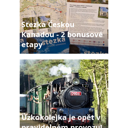
Stezka Českou
Kanadou - 2 bonusové
etapy
Úzkokolejka je opět v
pravidelném provozu!