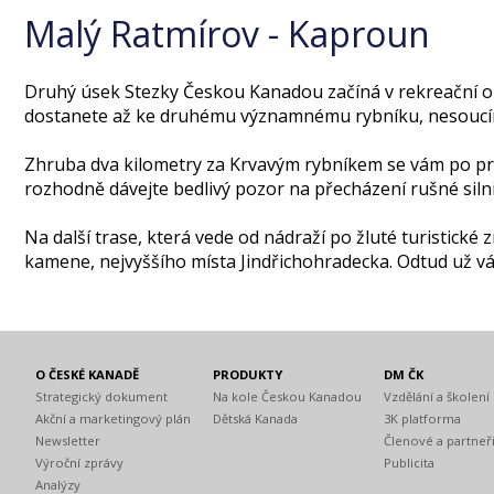
Malý Ratmírov - Kaproun
Druhý úsek Stezky Českou Kanadou začíná v rekreační obl
dostanete až ke druhému významnému rybníku, nesoucí
Zhruba dva kilometry za Krvavým rybníkem se vám po prav
rozhodně dávejte bedlivý pozor na přecházení rušné silni
Na další trase, která vede od nádraží po žluté turistic
kamene, nejvyššího místa Jindřichohradecka. Odtud už vás
O ČESKÉ KANADĚ
PRODUKTY
DM ČK
Strategický dokument
Na kole Českou Kanadou
Vzdělání a školení
Akční a marketingový plán
Dětská Kanada
3K platforma
Newsletter
Členové a partneř
Výroční zprávy
Publicita
Analýzy