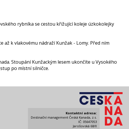
ského rybníka se cestou křižující koleje úzkokolejky
íte až k vlakovému nádraží Kunžak - Lomy. Před ním
á Kanada. Stoupání Kunžackým lesem ukončíte u Vysokého
tup po místní silničce.
Kontaktní adresa:
Destinační management Česká Kanada, z.s.
IČ: 05647053
Jarošovská 68/II