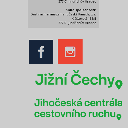
377 01 Jindřichův Hradec
Sídlo společnosti:
Destinační management Česká Kanada, z.s.
Klášterská 135/II
377 01 Jindřichův Hradec