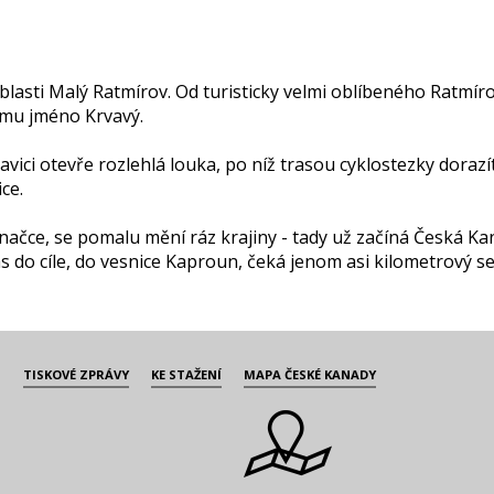
asti Malý Ratmírov. Od turisticky velmi oblíbeného Ratmírov
mu jméno Krvavý.
ici otevře rozlehlá louka, po níž trasou cyklostezky doraz
ce.
ké značce, se pomalu mění ráz krajiny - tady už začíná Česk
 do cíle, do vesnice Kaproun, čeká jenom asi kilometrový ses
TISKOVÉ ZPRÁVY
KE STAŽENÍ
MAPA ČESKÉ KANADY
i