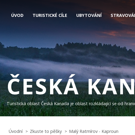
ÚVOD
TURISTICKÉ CÍLE
UBYTOVÁNÍ
STRAVOVÁ
ČESKÁ KA
Turistická oblast Česká Kanada je oblast rozkládající se od hra
Úvodní
Zkuste to pěšky
Malý Ratmírov - Kaproun