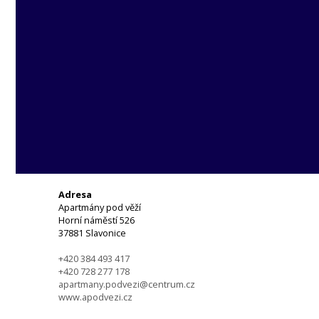
Adresa
Apartmány pod věží
Horní náměstí 526
37881 Slavonice
+420 384 493 417
+420 728 277 178
apartmany.podvezi@centrum.cz
www.apodvezi.cz