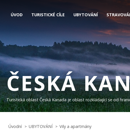
ÚVOD
TURISTICKÉ CÍLE
UBYTOVÁNÍ
STRAVOVÁ
ČESKÁ KA
Turistická oblast Česká Kanada je oblast rozkládající se od hra
Úvodní
UBYTOVÁNÍ
Vily a apartmány