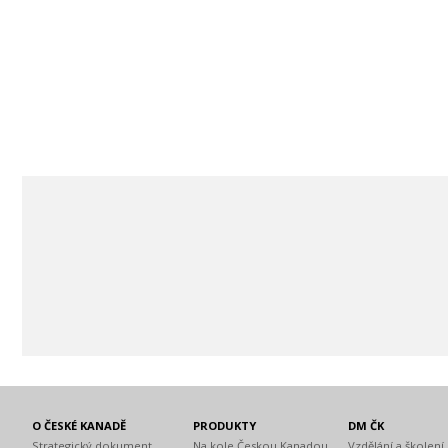
O ČESKÉ KANADĚ
PRODUKTY
DM ČK
Strategický dokument
Na kole Českou Kanadou
Vzdělání a školení