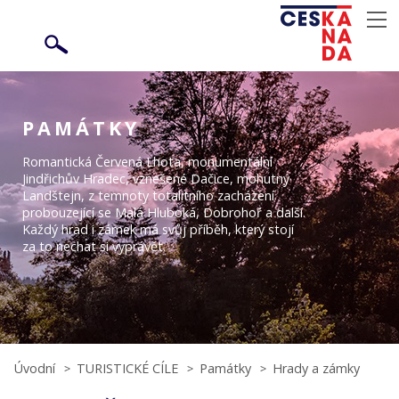
PAMÁTKY
Romantická Červená Lhota, monumentální
Jindřichův Hradec, vznešené Dačice, mohutný
Landštejn, z temnoty totalitního zacházení
probouzející se Malá Hluboká, Dobrohoř a další.
Každý hrad i zámek má svůj příběh, který stojí
za to nechat si vyprávět.
Úvodní
TURISTICKÉ CÍLE
Památky
Hrady a zámky