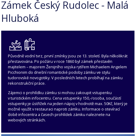
Zámek Český Rudolec - Malá
Hluboká
Původně vodní tvrz, první zmínky jsou ze 13. století. Byla několikrát
přestavována. Po požáru v roce 1860 byl zámek přestavěn
majitelem – majorem Ženijního vojska rytířem Michaelem Angelem
Picchionim do dnešní romantické podoby zámku ve stylu
tudorovské novogotiky. V posledních letech probíhají na zámku
rekonstrukční práce.
Zájemci o prohlídku zámku si mohou zakoupit vstupenku
v turistickém infocentru. Cena vstupenky 150,-/osoba, součástí
vstupenky je ústřižek na jeden nápoj v hodnotě max. 50Kč, který je
možné využít v restauraci naproti zámku. Informace o otevírací
době infocentra a časech prohlídek zámku naleznete na
webových stránkách.