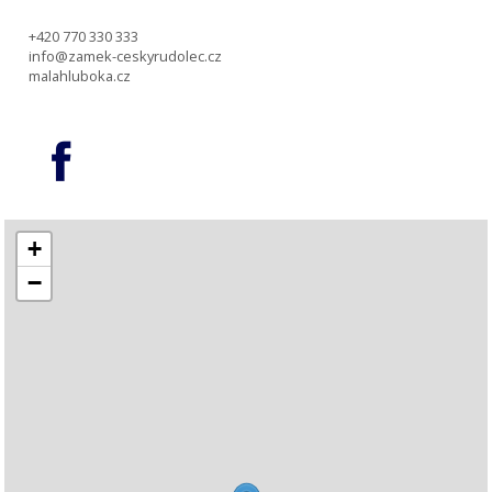
+420 770 330 333
info@zamek-ceskyrudolec.cz
malahluboka.cz
+
−