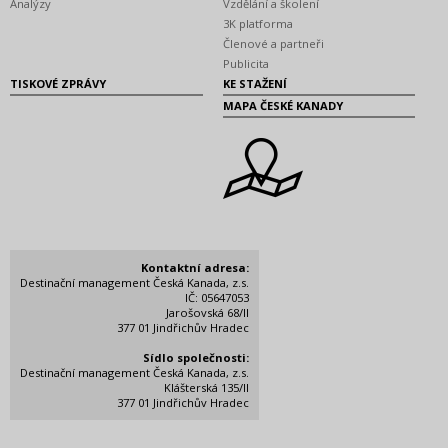
Analýzy
Vzdělání a školení
3K platforma
Členové a partneři
Publicita
TISKOVÉ ZPRÁVY
KE STAŽENÍ
MAPA ČESKÉ KANADY
Kontaktní adresa:
Destinační management Česká Kanada, z.s.
IČ: 05647053
Jarošovská 68/II
377 01 Jindřichův Hradec
Sídlo společnosti:
Destinační management Česká Kanada, z.s.
Klášterská 135/II
377 01 Jindřichův Hradec