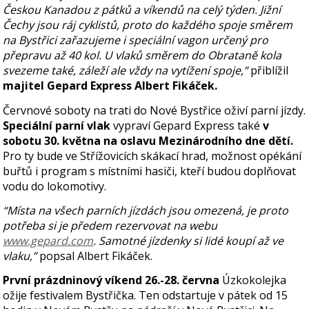
Českou Kanadou z pátků a víkendů na celý týden. Jižní
Čechy jsou ráj cyklistů, proto do každého spoje směrem
na Bystřici zařazujeme i speciální vagon určený pro
přepravu až 40 kol. U vlaků směrem do Obrataně kola
svezeme také, záleží ale vždy na vytížení spoje,”
přiblížil
majitel Gepard Express Albert Fikáček.
Červnové soboty na trati do Nové Bystřice oživí parní jízdy.
Speciální parní vlak
vypraví Gepard Express také
v
sobotu 30. května na oslavu Mezinárodního dne dětí.
Pro ty bude ve Střížovicích skákací hrad, možnost opékání
buřtů i program s místními hasiči, kteří budou doplňovat
vodu do lokomotivy.
“Místa na všech parních jízdách jsou omezená, je proto
potřeba si je předem rezervovat na webu
www.gepard.com
. Samotné jízdenky si lidé koupí až ve
vlaku,”
popsal Albert Fikáček.
První prázdninový víkend 26.-28. června
Úzkokolejka
ožije festivalem Bystřička. Ten odstartuje v pátek od 15