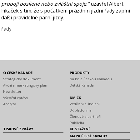
propojí posílené nebo zvláštní spoje,”
uzavřel Albert
Fikáček s tím, že s počátkem prázdnin jízdní řády zaplní
další pravidelné parní jízdy.
řády
O ČESKÉ KANADĚ
PRODUKTY
Strategický dokument
Na kole Českou Kanadou
Akční a marketingový plán
Dětská Kanada
Newsletter
Výroční zprávy
DM ČK
Analýzy
Vzdělání a školení
3K platforma
Členové a partneři
Publicita
TISKOVÉ ZPRÁVY
KE STAŽENÍ
MAPA ČESKÉ KANADY