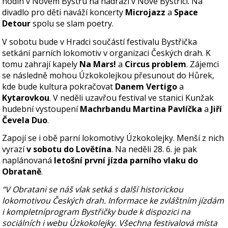
hodin v Novém Bystřu na nádraží v Nové Bystřici. Na
divadlo pro děti naváží koncerty
Microjazz
a
Space
Detour
spolu se slam poetry.
V sobotu bude v Hradci součástí festivalu Bystřička
setkání parních lokomotiv v organizaci Českých drah. K
tomu zahrají kapely
Na Mars!
a
Circus problem
. Zájemci
se následně mohou Úzkokolejkou přesunout do Hůrek,
kde bude kultura pokračovat
Danem Vertigo
a
Kytarovkou
. V neděli uzavřou festival ve stanici Kunžak
hudební vystoupení
Machrbandu Martina Pavlíčka
a
Jiří
Čevela Duo
.
Zapojí se i obě parní lokomotivy Úzkokolejky. Menší z nich
vyrazí
v sobotu do Lovětína
. Na neděli 28. 6. je pak
naplánovaná
letošní první jízda parního vlaku do
Obrataně
.
“V Obratani se náš vlak setká s další
historickou
lokomotivou Českých drah. Informace ke zvláštním jízdám
i kompletní
program Bystřičky bude k dispozici na
sociálních i webu Úzkokolejky. Všechna
festivalová místa