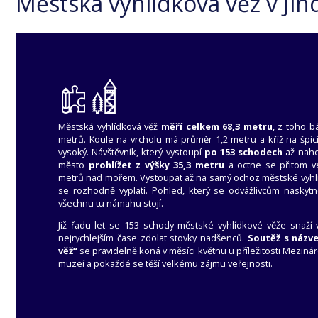
Městská vyhlídková věž v Jin
Městská vyhlídková věž
měří celkem 68,3 metru
, z toho b
metrů. Koule na vrcholu má průměr 1,2 metru a kříž na špic
vysoký. Návštěvník, který vystoupí
po 153 schodech
až naho
město
prohlížet z výšky 35,3 metru
a octne se přitom v
metrů nad mořem. Vystoupat až na samý ochoz městské vyhl
se rozhodně vyplatí. Pohled, který se odvážlivcům naskytne
všechnu tu námahu stojí.
Již řadu let se 153 schody městské vyhlídkové věže snaží
nejrychlejším čase zdolat stovky nadšenců.
Soutěž s názv
věž“
se pravidelně koná v měsíci květnu u příležitosti Mezin
muzeí a pokaždé se těší velkému zájmu veřejnosti.