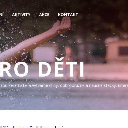
NÍ
AKTIVITY
AKCE
KONTAKT
PRO DĚTI
sou keramické a výtvarné dílny, dobrodružné a naučné stezky, interak