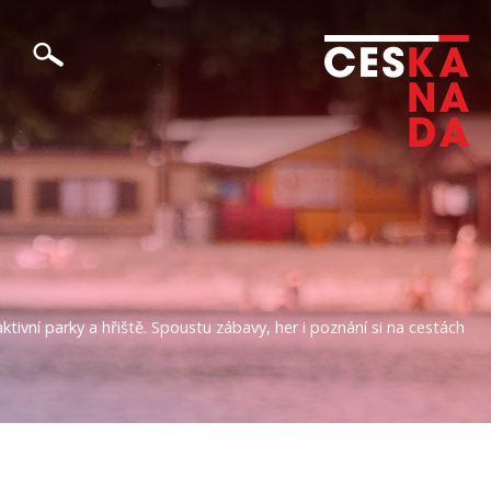
tivní parky a hřiště. Spoustu zábavy, her i poznání si na cestách