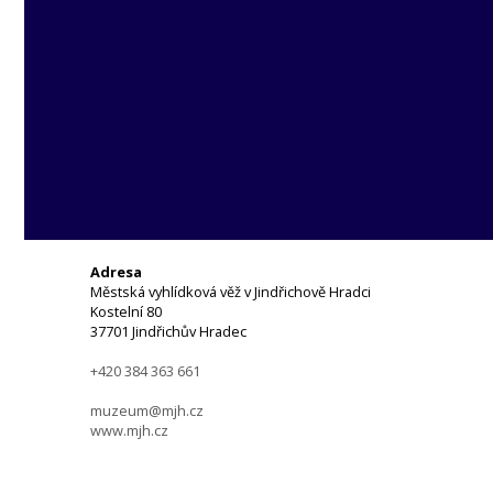
Adresa
Městská vyhlídková věž v Jindřichově Hradci
Kostelní 80
37701 Jindřichův Hradec
+420 384 363 661
muzeum@mjh.cz
www.mjh.cz