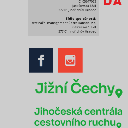
IČ: 05647053
Jarošovská 68/II
377 01 Jindřichův Hradec
Sídlo společnosti:
Destinační management Česká Kanada, z.s.
Klášterská 135/II
377 01 Jindřichův Hradec