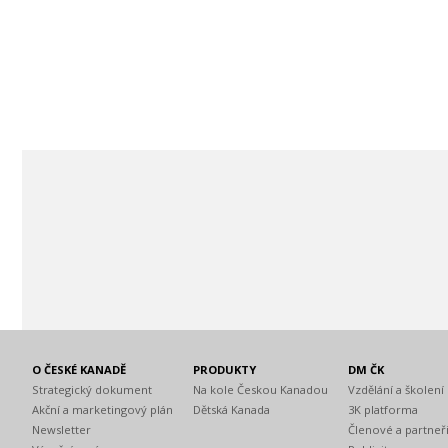
O ČESKÉ KANADĚ
PRODUKTY
DM ČK
Strategický dokument
Na kole Českou Kanadou
Vzdělání a školení
Akční a marketingový plán
Dětská Kanada
3K platforma
Newsletter
Členové a partneř