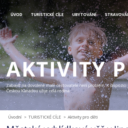
ÚVOD
TURISTICKÉ CÍLE
UBYTOVÁNÍ
STRAVOVÁ
AKTIVITY 
Zabavit na dovolené malé cestovatele není problém. K dispozici j
Českou Kanadou užije celá rodina.
Úvodní
TURISTICKÉ CÍLE
Aktivity pro děti