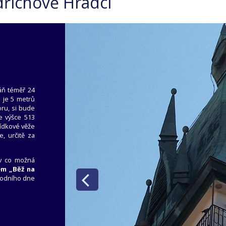
dřichově Hradci
áň téměř 24
i je 5 metrů
ru, si bude
e výšce 513
ídkové věže
, určitě za
 v co možná
em „Běž na
árodního dne