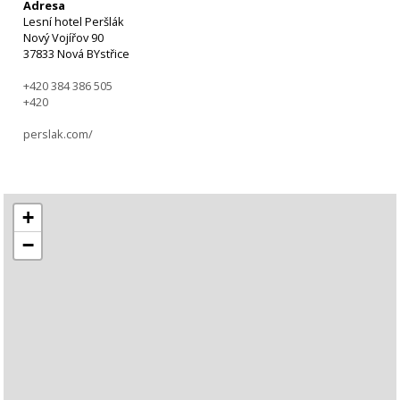
Adresa
Lesní hotel Peršlák
Nový Vojířov 90
37833 Nová BYstřice
+420 384 386 505
+420
perslak.com/
+
−