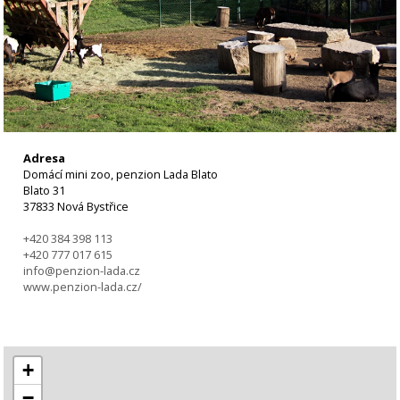
Adresa
Domácí mini zoo, penzion Lada Blato
Blato 31
37833 Nová Bystřice
+420 384 398 113
+420 777 017 615
info@penzion-lada.cz
www.penzion-lada.cz/
+
−