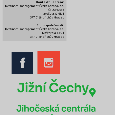
Kontaktní adresa:
Destinační management Česká Kanada, z.s.
IČ: 05647053
Jarošovská 68/II
377 01 Jindřichův Hradec
Sídlo společnosti:
Destinační management Česká Kanada, z.s.
Klášterská 135/II
377 01 Jindřichův Hradec