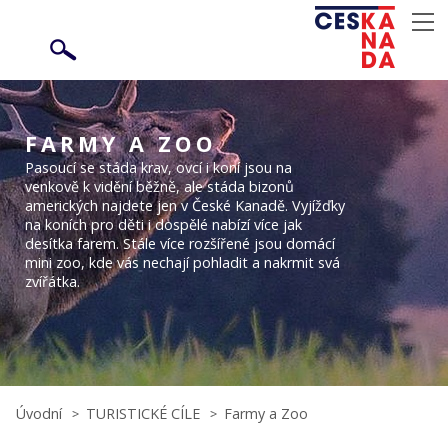
FARMY A ZOO
Pasoucí se stáda krav, ovcí i koní jsou na
venkově k vidění běžně, ale stáda bizonů
amerických najdete jen v České Kanadě. Vyjížďky
na koních pro děti i dospělé nabízí více jak
desítka farem. Stále více rozšířené jsou domácí
mini zoo, kde vás nechají pohladit a nakrmit svá
zvířátka.
Úvodní
TURISTICKÉ CÍLE
Farmy a Zoo