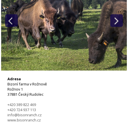
Adresa
Bizoní farma v Rožnově
Rožnov 1
37881 Český Rudolec
+420 389 822 469
+420 724 937 113
info@bisonranch.cz
www.bisonranch.cz