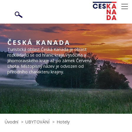
ČESKÁ KANADA
Turistická oblast Česká Kanada je oblast
rozkládající se od hranic kraje Vysočina a
Jihomoravského kraje až po zámek Červená
Lhota. Místopisný název je odvozen od
přírodního charakteru krajiny.
Úvodní
UBYTOVÁNÍ
Hotely